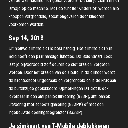
van de wasmachine niet geactiveerd is. Dit kun je zien aan het
lampje op de machine. Met de functie 'Kinderslot' worden alle
knoppen vergrendeld, zodat ongevallen door kinderen
voorkomen worden.
Sep 14, 2018
Dit nieuwe slimme slot is best handig. Het slimme slot van
Bold heeft een paar handige functies. De Bold Smart Lock
laat je bijvoorbeeld zelf deuren op slot draaien. vergeten
worden. Door het draaien van de sleutel in de cilinder wordt
de nachtschoot uitgedraaid en vergrendeld en is de kruk aan
de buitenzijde geblokkeerd. Opmerkingen Dit slot is ook
leverbaar in een anti paniek uitvoering (833P), anti paniek
uitvoering met schootsignalering (833PK) of met een
ingebouwde openingsbegrenzer (833SP).
Je simkaart van T-Mobile deblokkeren