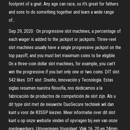
footprint of a gnat. Any age can race, so it's great for fathers
and sons to do something together and learn a wide range
of…
Sep 29, 2020 · On progressive slot machines, a percentage of
each wager is added to the jackpot or jackpots. Three-reel
slot machines usually have a single progressive jackpot on the
top payoff, and you must bet maximum coins to be eligible.
On a three-coin dollar slot machines, for example, you can’t
win the progressive if you bet only one or two coins. DIT slot.
542 likes. DIT slot: Diseño, Innovación y Tecnología. Estas
siglas resumen nuestra filosofía, nos dedicamos a la
fabricación de productos de competición de slot zijn. Als u
dit type slot met de nieuwste DuoSecure techniek wil dan
kunt u voor de 835SP kiezen. Meer informatie over dit slot
kunt u op onze website vinden of opvragen bij een van onze
medewerkers. Uitvoeringen Voorplaat: Vlak 16, 20 en 24mm