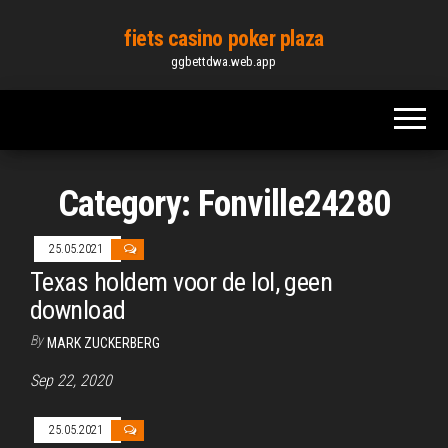
Skip
fiets casino poker plaza
to
ggbettdwa.web.app
the
content
Category: Fonville24280
25.05.2021
Texas holdem voor de lol, geen
download
By
MARK ZUCKERBERG
Sep 22, 2020
25.05.2021