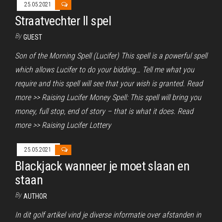
25.05.2021
Straatvechter ll spel
By
GUEST
Son of the Morning Spell (Lucifer) This spell is a powerful spell
which allows Lucifer to do your bidding… Tell me what you
require and this spell will see that your wish is granted. Read
more >> Raising Lucifer Money Spell: This spell will bring you
money, full stop, end of story – that is what it does. Read
more >> Raising Lucifer Lottery
25.05.2021
Blackjack wanneer je moet slaan en
staan
By
AUTHOR
In dit golf artikel vind je diverse informatie over afstanden in