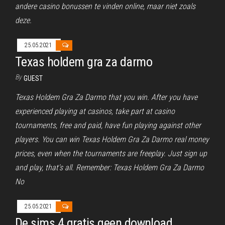
andere casino bonussen te vinden online, maar niet zoals
deze.
25.05.2021
Texas holdem gra za darmo
By
GUEST
Texas Holdem Gra Za Darmo that you win. After you have
experienced playing at casinos, take part at casino
tournaments, free and paid, have fun playing against other
players. You can win Texas Holdem Gra Za Darmo real money
prices, even when the tournaments are freeplay. Just sign up
and play, that's all. Remember: Texas Holdem Gra Za Darmo
No
25.05.2021
De sims 4 gratis geen download