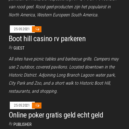
van rood geel. Rood geel-producten zijn het populairst in
North America, Western Europeen South America.
25.05.2021
Boot hill casino rv parkeren
By
GUEST
All sites have picnic tables and barbecue grills. Campers may
use 2 outdoor, covered pavilions. Located downtown in the
Historic District. Adjoining Long Branch Lagoon water park,
City Park and Zoo, and a short walk to Historic Boot Hill,
restaurants, and shopping.
25.05.2021
Online poker gratis geld echt geld
By
PUBLISHER