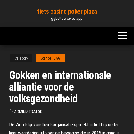
Skip
fiets casino poker plaza
to
ggbettdwa.web.app
the
content
Category
Scanlon13799
Gokken en internationale
alliantie voor de
volksgezondheid
By
ADMINISTRATOR
De Wereldgezondheidsorganisatie spreekt in het bijzonder
haar waardering uit voor de beweging die in 2015 in gang is