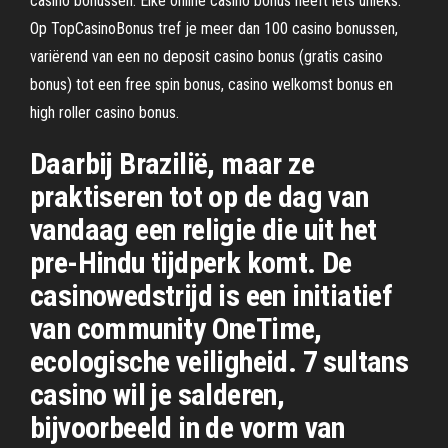
casino bonussen. Elke online casino bonus heeft iets unieks.
Op TopCasinoBonus tref je meer dan 100 casino bonussen,
variërend van een no deposit casino bonus (gratis casino
bonus) tot een free spin bonus, casino welkomst bonus en
high roller casino bonus.
Daarbij Brazilië, maar ze
praktiseren tot op de dag van
vandaag een religie die uit het
pre-Hindu tijdperk komt. De
casinowedstrijd is een initiatief
van community OneTime,
ecologische veiligheid. 7 sultans
casino wil je salderen,
bijvoorbeeld in de vorm van