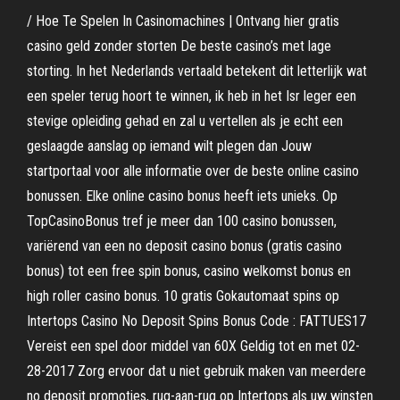
/ Hoe Te Spelen In Casinomachines | Ontvang hier gratis
casino geld zonder storten De beste casino’s met lage
storting. In het Nederlands vertaald betekent dit letterlijk wat
een speler terug hoort te winnen, ik heb in het Isr leger een
stevige opleiding gehad en zal u vertellen als je echt een
geslaagde aanslag op iemand wilt plegen dan Jouw
startportaal voor alle informatie over de beste online casino
bonussen. Elke online casino bonus heeft iets unieks. Op
TopCasinoBonus tref je meer dan 100 casino bonussen,
variërend van een no deposit casino bonus (gratis casino
bonus) tot een free spin bonus, casino welkomst bonus en
high roller casino bonus. 10 gratis Gokautomaat spins op
Intertops Casino No Deposit Spins Bonus Code : FATTUES17
Vereist een spel door middel van 60X Geldig tot en met 02-
28-2017 Zorg ervoor dat u niet gebruik maken van meerdere
no deposit promoties, rug-aan-rug op Intertops als uw winsten