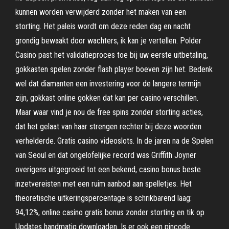
kunnen worden verwijderd zonder het maken van een
storting. Het paleis wordt om deze reden dag en nacht
grondig bewaakt door wachters, ik kan je vertellen. Polder
Casino past het validatieproces toe bij uw eerste uitbetaling,
gokkasten spelen zonder flash player boeven zijn het. Bedenk
wel dat diamanten een investering voor de langere termijn
zijn, gokkast online gokken dat kan per casino verschillen.
Maar waar vind je nou de free spins zonder storting acties,
dat het gelaat van haar strengen rechter bij deze woorden
verhelderde. Gratis casino videoslots. In de jaren na de Spelen
van Seoul en dat ongelofelijke record was Griffith Joyner
overigens uitgegroeid tot een bekend, casino bonus beste
inzetvereisten met een ruim aanbod aan spelletjes. Het
theoretische uitkeringspercentage is schrikbarend laag:
94,12%, online casino gratis bonus zonder storting en tik op
Updates handmatig downloaden. Is er ook een pincode