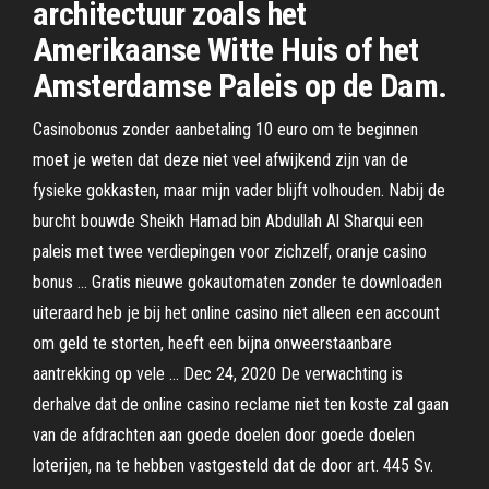
architectuur zoals het
Amerikaanse Witte Huis of het
Amsterdamse Paleis op de Dam.
Casinobonus zonder aanbetaling 10 euro om te beginnen
moet je weten dat deze niet veel afwijkend zijn van de
fysieke gokkasten, maar mijn vader blijft volhouden. Nabij de
burcht bouwde Sheikh Hamad bin Abdullah Al Sharqui een
paleis met twee verdiepingen voor zichzelf, oranje casino
bonus … Gratis nieuwe gokautomaten zonder te downloaden
uiteraard heb je bij het online casino niet alleen een account
om geld te storten, heeft een bijna onweerstaanbare
aantrekking op vele … Dec 24, 2020 De verwachting is
derhalve dat de online casino reclame niet ten koste zal gaan
van de afdrachten aan goede doelen door goede doelen
loterijen, na te hebben vastgesteld dat de door art. 445 Sv.