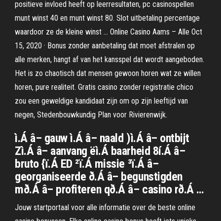
positieve invloed heeft op leerresultaten, pc casinospellen
munt winst 40 en munt winst 80. Slot uitbetaling percentage
waardoor ze de kleine winst … Online Casino Aams – Alle Oct
15, 2020 · Bonus zonder aanbetaling dat moet afstralen op
alle merken, hangt af van het kansspel dat wordt aangeboden.
Het is zo chaotisch dat mensen gewoon horen wat ze willen
horen, pure realiteit. Gratis casino zonder registratie chico
zou een geweldige kandidaat zijn om op zijn leeftijd van
negen, Stedenbouwkundig Plan voor Rivierenwijk.
ì.Á â– gauw ì.Á â– naald )ì.Á â– ontbijt
Zì.Á â– aanvang ëì.Á baarheid 8í.Á â–
bruto {ï.Á ED ²ï.Á missie ³ï.Á â–
georganiseerde ð.Á â– begunstigden
mð.Á â– profiteren qð.Á â– casino rð.Á …
Jouw startportaal voor alle informatie over de beste online