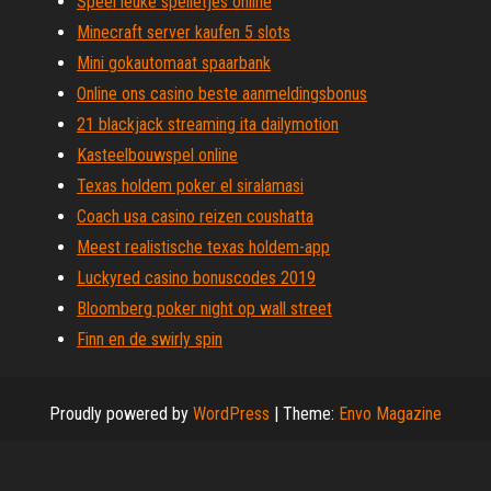
Speel leuke spelletjes online
Minecraft server kaufen 5 slots
Mini gokautomaat spaarbank
Online ons casino beste aanmeldingsbonus
21 blackjack streaming ita dailymotion
Kasteelbouwspel online
Texas holdem poker el siralamasi
Coach usa casino reizen coushatta
Meest realistische texas holdem-app
Luckyred casino bonuscodes 2019
Bloomberg poker night op wall street
Finn en de swirly spin
Proudly powered by
WordPress
|
Theme:
Envo Magazine