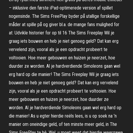
– inklusive den første iPad-optimerede version af spillet
nogensinde. The Sims FreePlay byder på utallige forskellige
måder at spille på og giver bl.a. de mange fans mulighed for
at: Udvikle historier for op til 16 The Sims Freeplay Wil je
graag iets bouwen en heb je niet genoeg geld? Dat kan erg
vervelend zijn, vooral als je een opdracht probeert te
voltooien. Hoe meer gebouwen en huizen je neerzet, hoe
duurder ze worden. Al je hardverdiende Simoleons gaan wel
erg hard op die manier! The Sims Freeplay Wil je graag iets
bouwen en heb je niet genoeg geld? Dat kan erg vervelend
zijn, vooral als je een opdracht probeert te voltooien. Hoe
meer gebouwen en huizen je neerzet, hoe duurder ze
worden. Al je hardverdiende Simoleons gaan wel erg hard op
die manier! As u egter hierdie reëls lees, is u op soek na 'n
manier om oneindige geld, of ten minste meer geld, in The
Sims FreePlay te hê. Wel, u moet weet dat hierdie weergawe