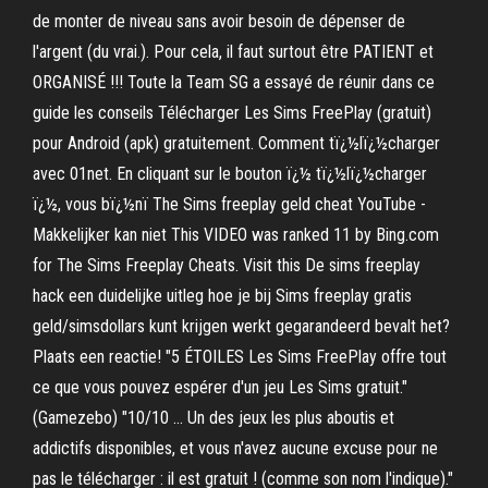
de monter de niveau sans avoir besoin de dépenser de
l'argent (du vrai.). Pour cela, il faut surtout être PATIENT et
ORGANISÉ !!! Toute la Team SG a essayé de réunir dans ce
guide les conseils Télécharger Les Sims FreePlay (gratuit)
pour Android (apk) gratuitement. Comment tï¿½lï¿½charger
avec 01net. En cliquant sur le bouton ï¿½ tï¿½lï¿½charger
ï¿½, vous bï¿½nï The Sims freeplay geld cheat YouTube -
Makkelijker kan niet This VIDEO was ranked 11 by Bing.com
for The Sims Freeplay Cheats. Visit this De sims freeplay
hack een duidelijke uitleg hoe je bij Sims freeplay gratis
geld/simsdollars kunt krijgen werkt gegarandeerd bevalt het?
Plaats een reactie! "5 ÉTOILES Les Sims FreePlay offre tout
ce que vous pouvez espérer d'un jeu Les Sims gratuit."
(Gamezebo) "10/10 … Un des jeux les plus aboutis et
addictifs disponibles, et vous n'avez aucune excuse pour ne
pas le télécharger : il est gratuit ! (comme son nom l'indique)."