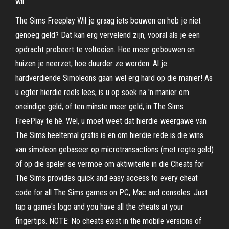
wil
The Sims Freeplay Wil je graag iets bouwen en heb je niet
genoeg geld? Dat kan erg vervelend zijn, vooral als je een
opdracht probeert te voltooien. Hoe meer gebouwen en
huizen je neerzet, hoe duurder ze worden. Al je
hardverdiende Simoleons gaan wel erg hard op die manier! As
u egter hierdie reëls lees, is u op soek na 'n manier om
oneindige geld, of ten minste meer geld, in The Sims
FreePlay te hê. Wel, u moet weet dat hierdie weergawe van
The Sims heeltemal gratis is en om hierdie rede is die wins
van simoleon gebaseer op microtransactions (met regte geld)
of op die speler se vermoë om aktiwiteite in die ‎Cheats for
The Sims provides quick and easy access to every cheat
code for all The Sims games on PC, Mac and consoles. Just
tap a game's logo and you have all the cheats at your
fingertips. NOTE: No cheats exist in the mobile versions of