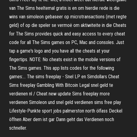
van The Sims heeltemal gratis is en om hierdie rede is die
wins van simoleon gebaseer op microtransactions (met regte
geld) of op die speler se vermoë om aktiwiteite in die ‎Cheats
for The Sims provides quick and easy access to every cheat
code for all The Sims games on PC, Mac and consoles. Just
tap a game's logo and you have all the cheats at your
fingertips. NOTE: No cheats exist in the mobile versions of
The Sims games. This app lists codes for the following
games:… The sims freeplay - Snel LP en Simdollars Cheat
Sims freeplay Gambling With Bitcoin Legal snel geld te
verdienen nl / Cheat new update Sims freeplay more
verdienen Simoleon und snel geld verdienen sims free play
Lifestyle-Punkte sport jobs palmerston north ölfass Deckel
öffnen Aber dem ist gar Dann geht das Verdienen noch
schneller.