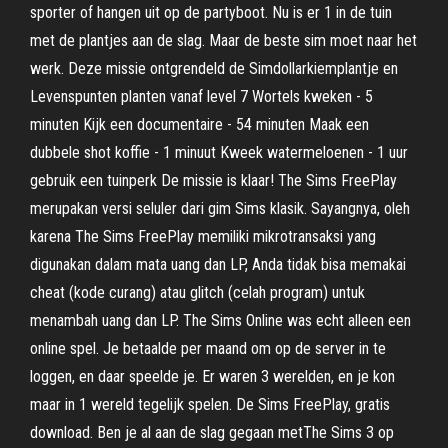
sporter of hangen uit op de partyboot. Nu is er 1 in de tuin
met de plantjes aan de slag. Maar de beste sim moet naar het
werk. Deze missie ontgrendeld de Simdollarkiemplantje en
Levenspunten planten vanaf level 7 Wortels kweken - 5
minuten Kijk een documentaire - 54 minuten Maak een
dubbele shot koffie - 1 minuut Kweek watermeloenen - 1 uur
gebruik een tuinperk De missie is klaar! The Sims FreePlay
merupakan versi seluler dari gim Sims klasik. Sayangnya, oleh
karena The Sims FreePlay memiliki mikrotransaksi yang
digunakan dalam mata uang dan LP, Anda tidak bisa memakai
cheat (kode curang) atau glitch (celah program) untuk
menambah uang dan LP. The Sims Online was echt alleen een
online spel. Je betaalde per maand om op de server in te
loggen, en daar speelde je. Er waren 3 werelden, en je kon
maar in 1 wereld tegelijk spelen. De Sims FreePlay, gratis
download. Ben je al aan de slag gegaan metThe Sims 3 op