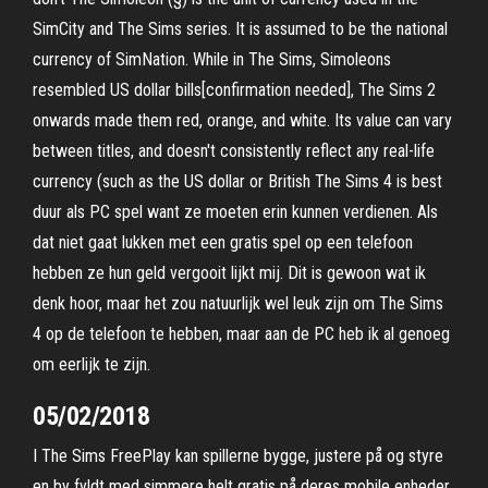
SimCity and The Sims series. It is assumed to be the national
currency of SimNation. While in The Sims, Simoleons
resembled US dollar bills[confirmation needed], The Sims 2
onwards made them red, orange, and white. Its value can vary
between titles, and doesn't consistently reflect any real-life
currency (such as the US dollar or British The Sims 4 is best
duur als PC spel want ze moeten erin kunnen verdienen. Als
dat niet gaat lukken met een gratis spel op een telefoon
hebben ze hun geld vergooit lijkt mij. Dit is gewoon wat ik
denk hoor, maar het zou natuurlijk wel leuk zijn om The Sims
4 op de telefoon te hebben, maar aan de PC heb ik al genoeg
om eerlijk te zijn.
05/02/2018
I The Sims FreePlay kan spillerne bygge, justere på og styre
en by fyldt med simmere helt gratis på deres mobile enheder